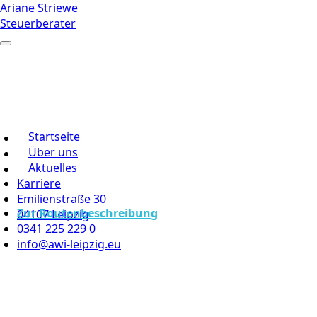
Ariane Striewe
Steuerberater
Startseite
Über uns
Aktuelles
Karriere
Emilienstraße 30
Zur Routenbeschreibung
04107 Leipzig
0341 225 229 0
info@awi-leipzig.eu