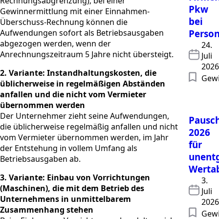
Rechnungsabgrenzung); bei einer
Pkw
Gewinnermittlung mit einer Einnahmen-
bei
Überschuss-Rechnung können die
Aufwendungen sofort als Betriebsausgaben
Person
abgezogen werden, wenn der
24.
Anrechnungszeitraum 5 Jahre nicht übersteigt.
Juli
2026
2. Variante: Instandhaltungskosten, die
Gewi
üblicherweise in regelmäßigen Abständen
anfallen und die nicht vom Vermieter
übernommen werden
Der Unternehmer zieht seine Aufwendungen,
Pausc
die üblicherweise regelmäßig anfallen und nicht
2026
vom Vermieter übernommen werden, im Jahr
für
der Entstehung in vollem Umfang als
unentg
Betriebsausgaben ab.
Werta
3. Variante: Einbau von Vorrichtungen
3.
(Maschinen), die mit dem Betrieb des
Juli
Unternehmens in unmittelbarem
2026
Zusammenhang stehen
Gewi