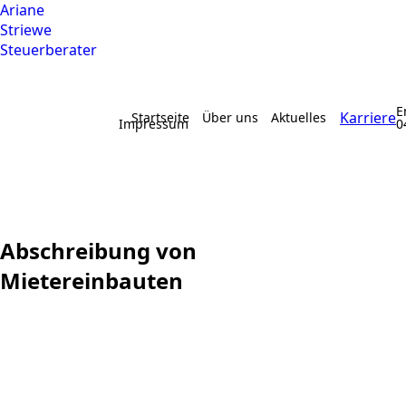
Ariane
Striewe
Steuerberater
E
Karriere
Startseite
Über uns
Aktuelles
Impressum
0
Abschreibung von
Mietereinbauten