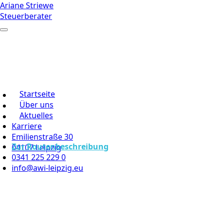
Ariane Striewe
Steuerberater
Startseite
Über uns
Aktuelles
Karriere
Emilienstraße 30
Zur Routenbeschreibung
04107 Leipzig
0341 225 229 0
info@awi-leipzig.eu